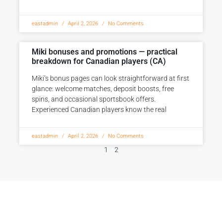
eastadmin
April 2, 2026
No Comments
Miki bonuses and promotions — practical
breakdown for Canadian players (CA)
Miki’s bonus pages can look straightforward at first
glance: welcome matches, deposit boosts, free
spins, and occasional sportsbook offers.
Experienced Canadian players know the real
eastadmin
April 2, 2026
No Comments
1
2