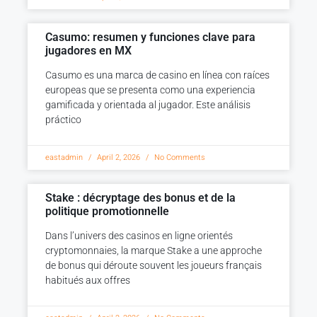
Casumo: resumen y funciones clave para
jugadores en MX
Casumo es una marca de casino en línea con raíces
europeas que se presenta como una experiencia
gamificada y orientada al jugador. Este análisis
práctico
eastadmin
April 2, 2026
No Comments
Stake : décryptage des bonus et de la
politique promotionnelle
Dans l’univers des casinos en ligne orientés
cryptomonnaies, la marque Stake a une approche
de bonus qui déroute souvent les joueurs français
habitués aux offres