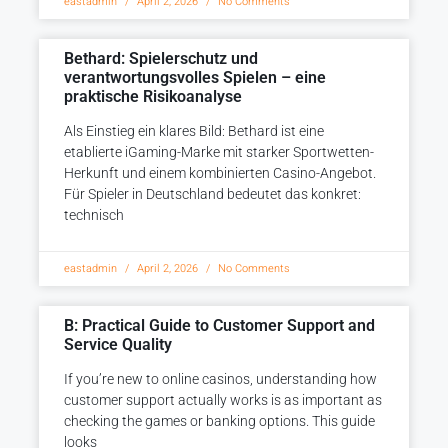
eastadmin
April 2, 2026
No Comments
Bethard: Spielerschutz und
verantwortungsvolles Spielen – eine
praktische Risikoanalyse
Als Einstieg ein klares Bild: Bethard ist eine
etablierte iGaming-Marke mit starker Sportwetten-
Herkunft und einem kombinierten Casino-Angebot.
Für Spieler in Deutschland bedeutet das konkret:
technisch
eastadmin
April 2, 2026
No Comments
B: Practical Guide to Customer Support and
Service Quality
If you’re new to online casinos, understanding how
customer support actually works is as important as
checking the games or banking options. This guide
looks